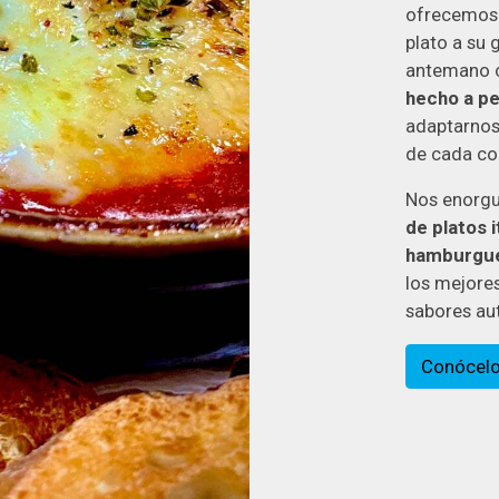
ofrecemos 
plato a su
antemano 
hecho a p
adaptarnos
de cada co
Nos enorgu
de platos i
hamburgue
los mejores
sabores aut
Conócel