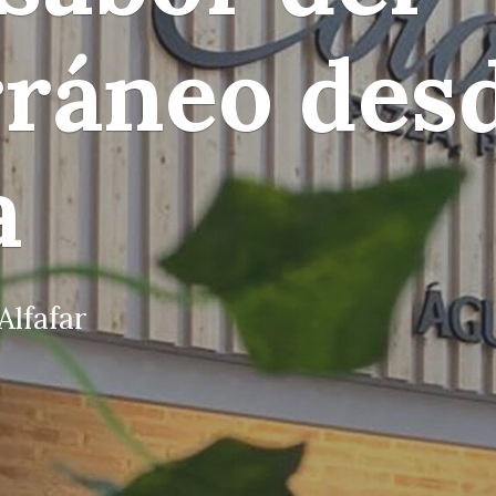
ráneo des
a
Alfafar