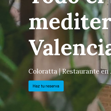
mediter
Valenci
Coloratta | Restaurante en 
Haz tu reserva