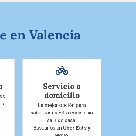
te en Valencia
o
Servicio a
domicilio
odo
o
a
La mejor opción para
saborear nuestra cocina sin
salir de casa.
Búscanos en
Uber Eats y
Glovo
.